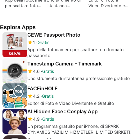
App della fotocamera
Uno strumento di
Editor di Foto e
per scattare foto
istantanea
Video Divertente e
formato passaporto
professionale
Gratuito
gratuito
Esplora Apps
CEWE Passport Photo
1
Gratis
App della fotocamera per scattare foto formato
passaporto
Timestamp Camera - Timemark
4.6
Gratis
Uno strumento di istantanea professionale gratuito
FACEinHOLE
4.2
Gratis
Editor di Foto e Video Divertente e Gratuito
AI Hidden Face : Cosplay App
4.9
Gratis
Un programma gratuito per iPhone, di SPARK
DYNAMICS YAZILIM HIZMETLERI LIMITED SIRKETI.